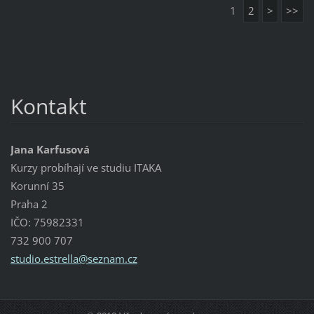
1
2
>
>>
Kontakt
Jana Karfusová
Kurzy probíhají ve studiu ITAKA
Korunní 35
Praha 2
IČO: 75982331
732 900 707
studio.e
strella@
seznam.c
z